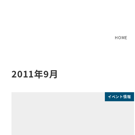
メ
イ
ン
コ
ン
HOME
テ
ン
ツ
へ
2011年9月
移
動
イベント情報