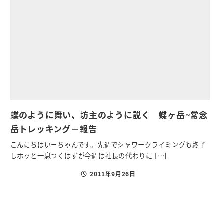
蝶のように舞い、坊主のように説く 蝶ヶ岳~常念
岳トレッキング－報告
こんにちはいーちゃんです。先週でシャワークライミングも終了
しホッと一息つくはずが今週は社長の代わりに […]
2011年9月26日
投稿日