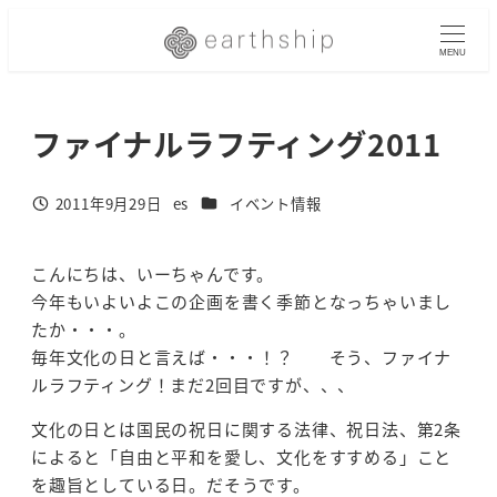
メ
イ
MENU
ン
コ
ファイナルラフティング2011
ン
テ
ン
カテゴリー
2011年9月29日
es
イベント情報
投稿日
著
ツ
者
へ
移
こんにちは、いーちゃんです。
動
今年もいよいよこの企画を書く季節となっちゃいまし
たか・・・。
毎年文化の日と言えば・・・！？ そう、ファイナ
ルラフティング！まだ2回目ですが、、、
文化の日とは国民の祝日に関する法律、祝日法、第2条
によると「自由と平和を愛し、文化をすすめる」こと
を趣旨としている日。だそうです。