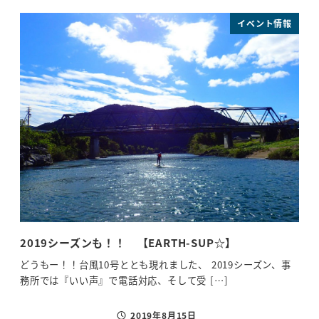
イベント情報
2019シーズンも！！ 【EARTH-SUP☆】
伝
☆】
どうもー！！台風10号ととも現れました、 2019シーズン、事
務所では『いい声』で電話対応、そして受 […]
はい
が早
2019年8月15日