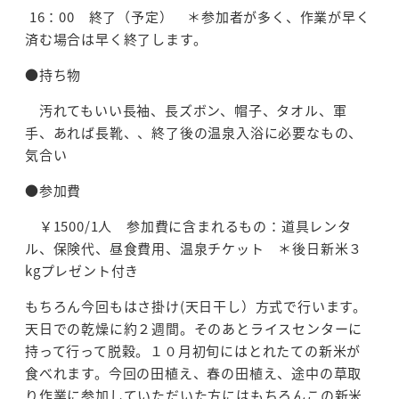
16：00 終了（予定） ＊参加者が多く、作業が早く
済む場合は早く終了します。
●持ち物
汚れてもいい長袖、長ズボン、帽子、タオル、軍
手、あれば長靴、、終了後の温泉入浴に必要なもの、
気合い
●参加費
￥1500/1人 参加費に含まれるもの：道具レンタ
ル、保険代、昼食費用、温泉チケット ＊後日新米３
kgプレゼント付き
もちろん今回もはさ掛け(天日干し）方式で行います。
天日での乾燥に約２週間。そのあとライスセンターに
持って行って脱穀。１０月初旬にはとれたての新米が
食べれます。今回の田植え、春の田植え、途中の草取
り作業に参加していただいた方にはもちろんこの新米