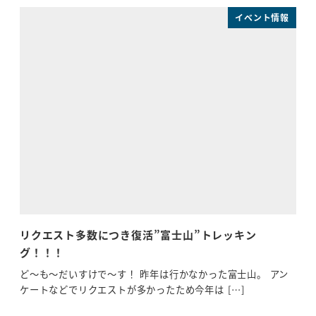
イベント情報
リクエスト多数につき復活”富士山”トレッキン
天
グ！！！
立て
でに
ど～も～だいすけで～す！ 昨年は行かなかった富士山。 アン
ケートなどでリクエストが多かったため今年は […]