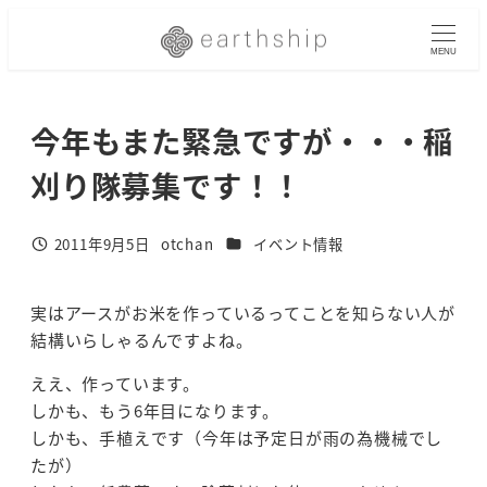
メ
イ
MENU
ン
コ
今年もまた緊急ですが・・・稲
ン
テ
刈り隊募集です！！
ン
ツ
へ
カテゴリー
2011年9月5日
otchan
イベント情報
投稿日
著
移
者
動
実はアースがお米を作っているってことを知らない人が
結構いらしゃるんですよね。
ええ、作っています。
しかも、もう6年目になります。
しかも、手植えです（今年は予定日が雨の為機械でし
たが）