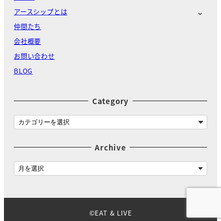
アースシップとは
仲間たち
会社概要
お問い合わせ
BLOG
Category
C
a
t
Archive
e
g
A
o
r
r
c
y
h
i
©EAT & LIVE
v