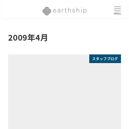
メ
イ
MENU
ン
コ
2009年4月
ン
テ
ン
ツ
スタッフブログ
へ
移
動