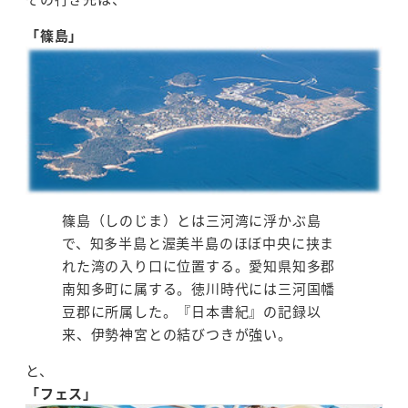
「篠島」
篠島（しのじま）とは三河湾に浮かぶ島
で、知多半島と渥美半島のほぼ中央に挟ま
れた湾の入り口に位置する。愛知県知多郡
南知多町に属する。徳川時代には三河国幡
豆郡に所属した。『日本書紀』の記録以
来、伊勢神宮との結びつきが強い。
と、
「フェス」