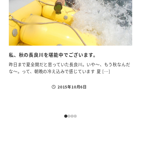
私、秋の長良川を堪能中でございます。
20
ン
昨日まで夏全開だと思っていた長良川。いや～、もう秋なんだ
な～。って、朝晩の冷え込みで感じています 夏 […]
皆さ
の午
2015年10月6日
投稿日