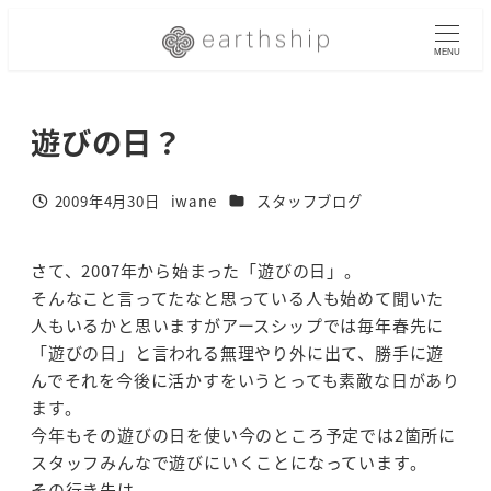
メ
イ
MENU
ン
コ
遊びの日？
ン
テ
ン
カテゴリー
2009年4月30日
iwane
スタッフブログ
投稿日
著
ツ
者
へ
移
さて、2007年から始まった「遊びの日」。
動
そんなこと言ってたなと思っている人も始めて聞いた
人もいるかと思いますがアースシップでは毎年春先に
「遊びの日」と言われる無理やり外に出て、勝手に遊
んでそれを今後に活かすをいうとっても素敵な日があり
ます。
今年もその遊びの日を使い今のところ予定では2箇所に
スタッフみんなで遊びにいくことになっています。
その行き先は、