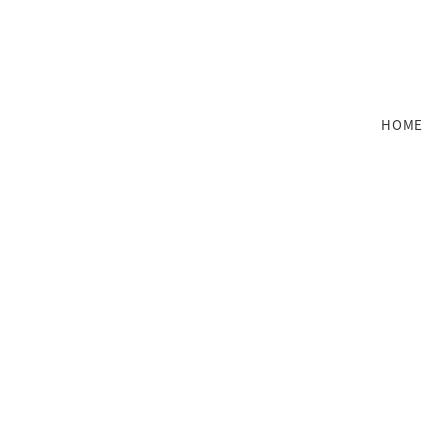
メ
イ
ン
コ
ン
HOME
テ
ン
ツ
へ
移
動