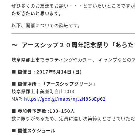
ぜひ多くのお友達をお誘い・・・と言いたいところです
ただきたいと思います。
以下、開催についての詳細です。
〜 アースシップ２０周年記念祭り「あらた
岐阜県郡上市でラフティングやカヌー、 キャンプなどの
■ 開催日
: 2017
年
5
月
14
日
(
日
)
■
開催場所
:
「
アースシップグリーン」
岐阜県郡上市美並町白山
1013
MAP:
https://goo.gl/maps/njJzN8SoEp62
■ 参加者予定数
:100~150
人
数に限りがあるため、定員に達し次第締切とさせていた
■
開催スケジュール