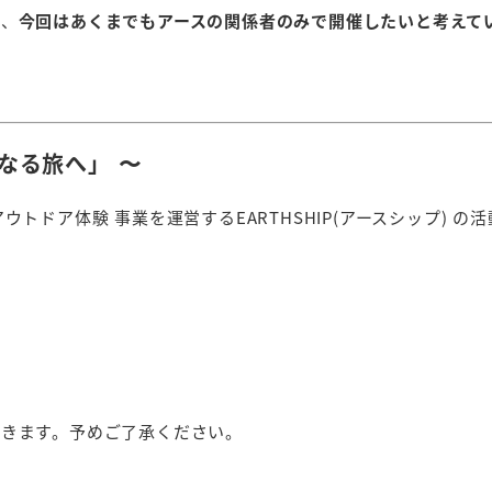
が、
今回はあくまでもアースの関係者のみで開催したいと考えて
なる旅へ」 〜
アウトドア体験 事業を運営する
EARTHSHIP(
アースシップ
)
の活
だきます。予めご了承ください。