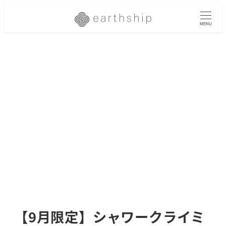
メ
イ
MENU
ン
コ
ン
テ
ン
ツ
へ
移
動
【9月限定】シャワークライミ