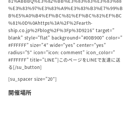
81%ABBBQ%E3%82%BB%E3%83%83%E3%83%88
%E3%83%97%E3%83%A9%E3%83%B3%E7%99%B
B%E5%A0%B4%EF%BC%81%EF%BC%81%EF%BC
%81%0D%0Ahttps%3A%2F%2Fearth-
ship.co.jp%2Fblog%2F%3Fp%3D9216″ target=”
blank” style=”flat” background=”#00B900″ color=”
#FFFFFF” size=”4″ wide=”yes” center=”yes”
radius=”5″ icon=”icon: comment” icon_color=”
#FFFFFF” title=”LINE”]このページをLINEで友達に送
る[/su_button]
[su_spacer size=”20″]
開催場所