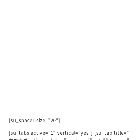
[su_spacer size=”20″]
[su_tabs active=”1″ vertical=”yes”] [su_tab title=”