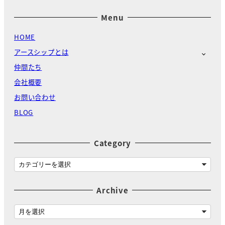
Menu
HOME
アースシップとは
仲間たち
会社概要
お問い合わせ
BLOG
Category
C
a
t
Archive
e
g
A
o
r