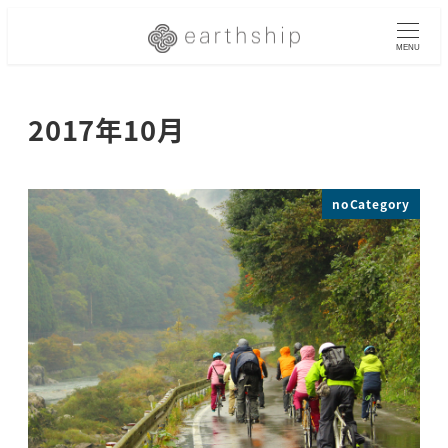
メ
イ
MENU
ン
コ
2017年10月
ン
テ
ン
ツ
noCategory
へ
移
動