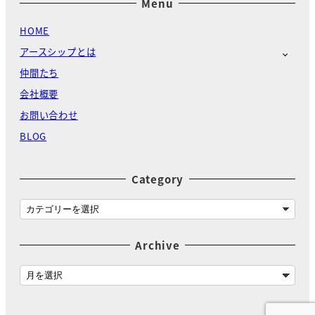
Menu
HOME
アースシップとは
仲間たち
会社概要
お問い合わせ
BLOG
Category
C
a
t
Archive
e
g
A
o
r
r
c
y