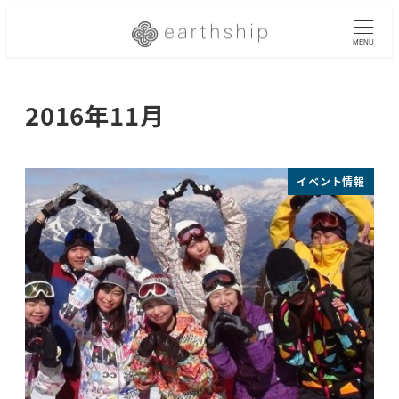
メ
イ
MENU
ン
コ
2016年11月
ン
テ
ン
ツ
イベント情報
へ
移
動