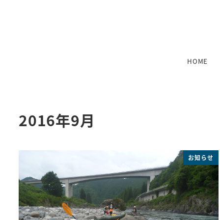
メ
イ
ン
コ
ン
HOME
テ
ン
ツ
へ
2016年9月
移
動
お知らせ