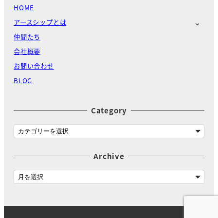
HOME
アースシップとは
仲間たち
会社概要
お問い合わせ
BLOG
Category
C
a
t
Archive
e
g
A
o
r
r
c
y
h
i