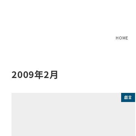
メ
イ
ン
コ
ン
HOME
テ
ン
ツ
へ
2009年2月
移
動
戯言