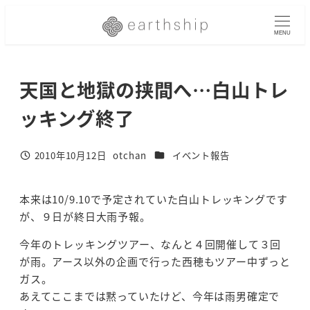
メ
イ
MENU
ン
コ
天国と地獄の挟間へ…白山トレ
ン
テ
ッキング終了
ン
ツ
へ
カテゴリー
2010年10月12日
otchan
イベント報告
投稿日
著
移
者
動
本来は10/9.10で予定されていた白山トレッキングです
が、９日が終日大雨予報。
今年のトレッキングツアー、なんと４回開催して３回
が雨。アース以外の企画で行った西穂もツアー中ずっと
ガス。
あえてここまでは黙っていたけど、今年は雨男確定で