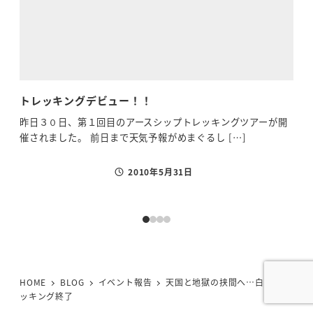
トレッキングデビュー！！
紅葉
昨日３０日、第１回目のアースシップトレッキングツアーが開
さぁ
催されました。 前日まで天気予報がめまぐるし […]
まし
2010年5月31日
投稿日
HOME
BLOG
イベント報告
天国と地獄の挟間へ…白山トレ
ッキング終了