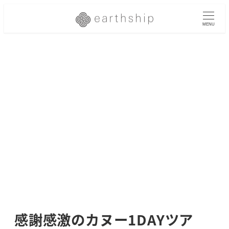
メ
イ
MENU
ン
コ
ン
テ
ン
ツ
へ
移
動
感謝感激のカヌー1DAYツア