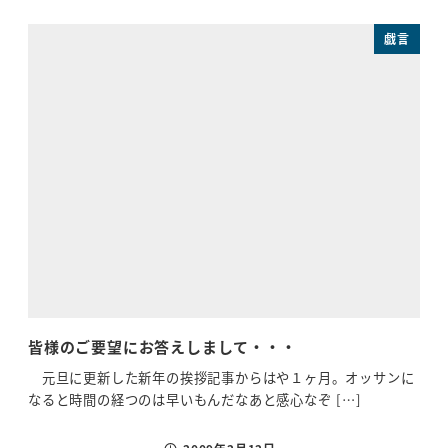
戯言
皆様のご要望にお答えしまして・・・
八
元旦に更新した新年の挨拶記事からはや１ヶ月。オッサンに
米と
なると時間の経つのは早いもんだなあと感心なぞ […]
のを