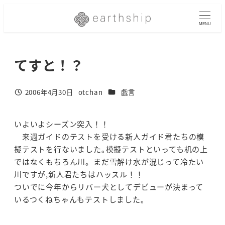
メ
イ
MENU
ン
コ
てすと！？
ン
テ
ン
カテゴリー
2006年4月30日
otchan
戯言
投稿日
著
ツ
者
へ
移
いよいよシーズン突入！！
動
来週ガイドのテストを受ける新人ガイド君たちの模
擬テストを行ないました｡模擬テストといっても机の上
ではなくもちろん川。まだ雪解け水が混じって冷たい
川ですが,新人君たちはハッスル！！
ついでに今年からリバー犬としてデビューが決まって
いるつくねちゃんもテストしました｡