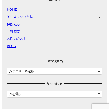
HOME
アースシップとは
仲間たち
会社概要
お問い合わせ
BLOG
Category
C
a
t
Archive
e
g
A
o
r
r
c
y
h