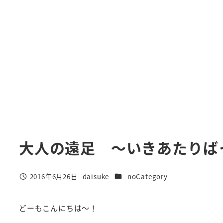
大人の遠足 ～いきあたりば
カテゴリー
2016年6月26日
daisuke
noCategory
投稿日
著
者
どーもこんにちは～！