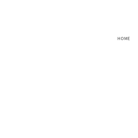
メ
イ
ン
コ
ン
HOME
テ
ン
ツ
へ
移
動