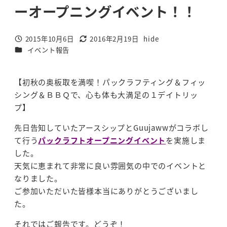
ーオープニングイベント！！
2015年10月6日
2016年2月19日
hide
投稿日
更新日
著
カテゴリー
イベント報告
者
【初秋の奥板取を満喫！パックラフティング＆フィッ
シング＆ＢＢＱで、心も体も大満足の１デイトリッ
プ】
先日告知していたアースシップとGuujawwがコラボし
て行う
パックラフトオープニングイベント
を実施しま
した。
天気に恵まれて非常に良い雰囲気の中でのイベントと
なりました。
ご参加いただいた皆様本当にありがとうございまし
た。
それではご報告です。どうぞ！