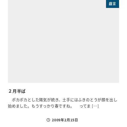
戯言
２月半ば
あ
ポカポカとした陽気が続き、土手にはふきのとうが顔を出し
皆様
始めました。もうすっかり春ですね。 ってま […]
ごさ
2009年2月15日
投稿日