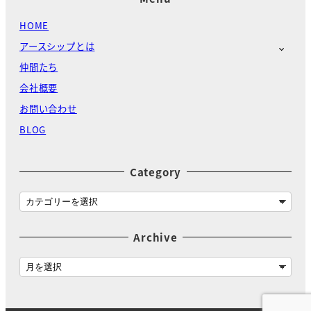
HOME
アースシップとは
仲間たち
会社概要
お問い合わせ
BLOG
Category
C
a
t
Archive
e
g
A
o
r
r
c
y
h