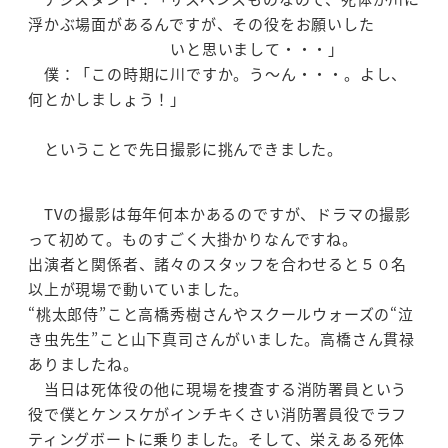
浮かぶ場面があるんですが、その役をお願いした
いと思いまして・・・」
僕：「この時期に川ですか。う～ん・・・。よし、
何とかしましょう！」
ということで先日撮影に挑んできました。
TVの撮影は毎年何本かあるのですが、ドラマの撮影
って初めて。ものすごく大掛かりなんですね。
出演者と関係者、諸々のスタッフを合わせると５０名
以上が現場で動いていました。
“桃太郎侍”こと高橋秀樹さんやスクールウォーズの“泣
き虫先生”こと山下真司さんがいました。高橋さん貫禄
ありましたね。
当日は死体役の他に現場を捜査する消防署員という
役で僕とケンスケがインチキくさい消防署員役でラフ
ティングボートに乗りました。そして、栄えある死体