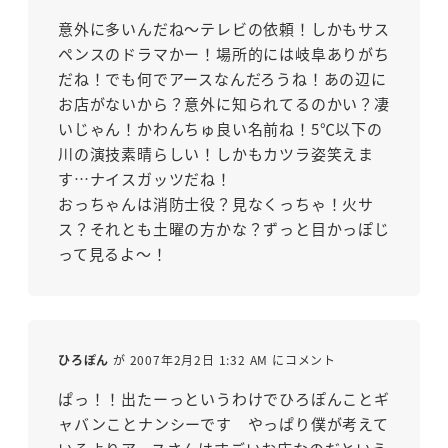
意外に多いんだね～テレビの依頼！しかもサス
ペンスのドラマかー！場所的には岐阜ありがち
だね！でも何でアースなんだろうね！あの辺に
お店がないから？意外に知られてるのかい？凄
いじゃん！かわんちゅ良い名前ね！5℃以下の
川の演技素晴らしい！しかもカツラ姿笑えま
す…ナイスガッツだね！
おっちゃんは消防士役？見なくっちゃ！火サ
ス？それとも土曜の方かな？ずっと目かっぽじ
って見るよ～！
ひろぽん
が 2007年2月2日 1:32 AM にコメント
ぱっ！！出たーっというわけでひろぽんことギ
ャバンことナンシーです やっぱり僕が考えて