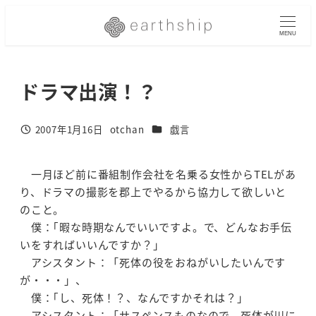
メ
イ
MENU
ン
コ
ドラマ出演！？
ン
テ
ン
カテゴリー
2007年1月16日
otchan
戯言
投稿日
著
ツ
者
へ
移
一月ほど前に番組制作会社を名乗る女性からTELがあ
動
り、ドラマの撮影を郡上でやるから協力して欲しいと
のこと。
僕：｢暇な時期なんでいいですよ。で、どんなお手伝
いをすればいいんですか？」
アシスタント：「死体の役をおねがいしたいんです
が・・・」、
僕：｢し、死体！？、なんですかそれは？」
アシスタント：「サスペンスものなので、死体が川に