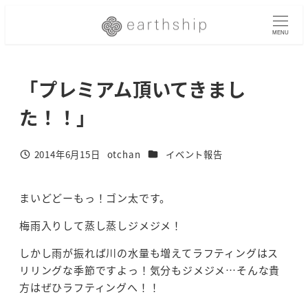
メ
イ
MENU
ン
コ
「プレミアム頂いてきまし
ン
テ
た！！」
ン
ツ
へ
カテゴリー
2014年6月15日
otchan
イベント報告
投稿日
著
移
者
動
まいどどーもっ！ゴン太です。
梅雨入りして蒸し蒸しジメジメ！
しかし雨が振れば川の水量も増えてラフティングはス
リリングな季節ですよっ！気分もジメジメ…そんな貴
方はぜひラフティングへ！！