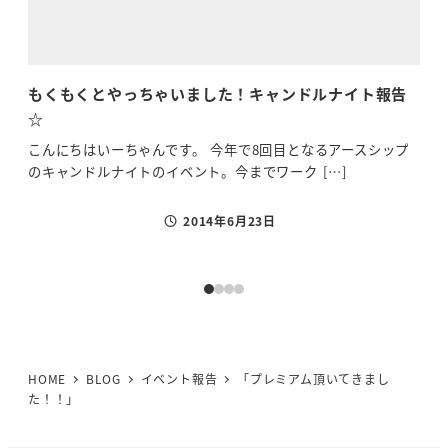
もくもくとやっちゃいました！キャンドルナイト報告
大
☆
た
こんにちはいーちゃんです。 今年で8回目となるアースシップ
シャ
のキャンドルナイトのイベント。今までワーク […]
遊び
2014年6月23日
投稿日
HOME
BLOG
イベント報告
「プレミアム頂いてきまし
た！！」