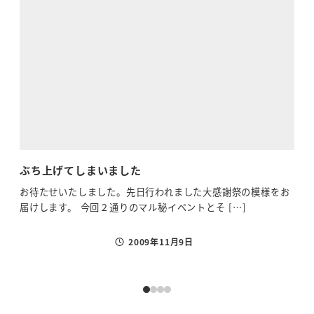
ぶち上げてしまいました
蒼
お待たせいたしました。先日行われました大感謝祭の模様をお
とう
届けします。 今回２通りのマル秘イベントとそ […]
旅”
2009年11月9日
投稿日