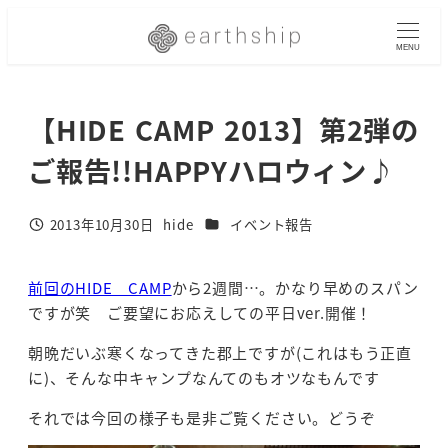
メ
イ
MENU
ン
コ
【HIDE CAMP 2013】第2弾の
ン
テ
ご報告!!HAPPYハロウィン♪
ン
ツ
へ
カテゴリー
2013年10月30日
hide
イベント報告
投稿日
著
移
者
動
前回のHIDE CAMP
から2週間…。かなり早めのスパン
ですが笑 ご要望にお応えしての平日ver.開催！
朝晩だいぶ寒くなってきた郡上ですが(これはもう正直
に)、そんな中キャンプなんてのもオツなもんです
それでは今回の様子も是非ご覧ください。どうぞ