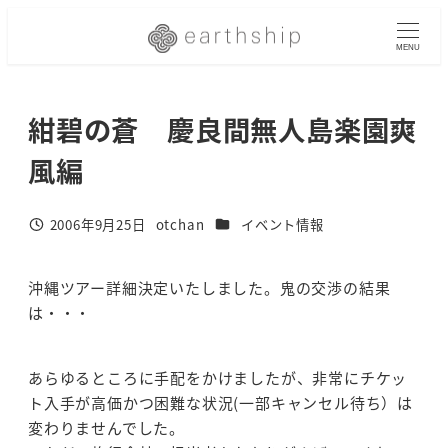
メ
イ
MENU
ン
コ
紺碧の蒼 慶良間無人島楽園爽
ン
テ
風編
ン
ツ
へ
カテゴリー
2006年9月25日
otchan
イベント情報
投稿日
著
移
者
動
沖縄ツアー詳細決定いたしました。鬼の交渉の結果
は・・・
あらゆるところに手配をかけましたが、非常にチケッ
ト入手が高価かつ困難な状況(一部キャンセル待ち）は
変わりませんでした。