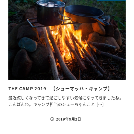
THE CAMP 2019 【シューマッハ・キャンプ】
2
最近涼しくなってきて過ごしやすい気候になってきましたね。
今年
こんばんわ。キャンプ担当のシューちゃんこと […]
く、
2019年9月2日
投稿日