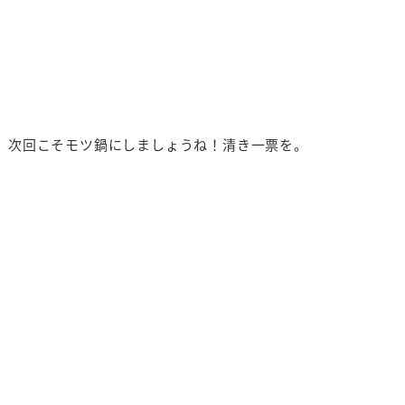
。次回こそモツ鍋にしましょうね！清き一票を。