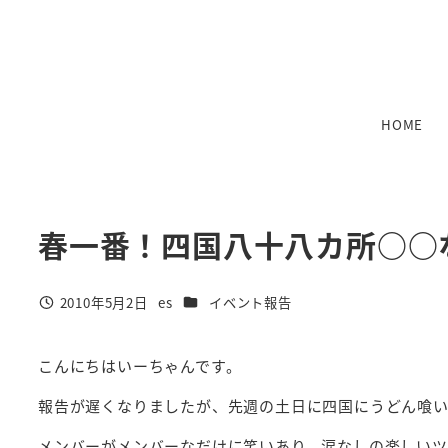
メ
イ
ン
コ
ン
HOME
テ
ン
ツ
へ
春一番！四国八十八カ所○○
移
動
カテゴリー
2010年5月2日
es
イベント報告
投稿日
著
者
こんにちはいーちゃんです。
報告が遅くなりましたが、先週の土日に四国にうどん喰い
メンバーがメンバーなだけに笑いあり、涙なしの楽しいツ