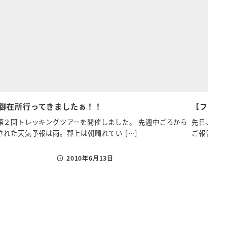
御在所行ってきましたぁ！！
【ファイナ
第２回トレッキングツアーを開催しました。 先週中ごろから
先日、11
された天気予報は雨。郡上は朝晴れてい […]
ご報告です
2010年6月13日
投稿日