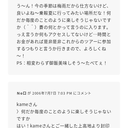
う～ん！今の季節は梅雨だから仕方ないけど、
良いよね～乗鞍夏に行ってみたい場所だな！何
だか毎度のことのように楽しそうじゃないです
か（＾＾）蒼の何とかって言うのに入ります。
っえ言うか何もアクセスしてないけど…時間と
お金があれば是非是非これからのツアーに参加
するつもりと言うか行きまので、よろしくね
～！
PS：相変わらず御飯美味しそう～たべてぇ！
Ｎo口
が 2006年7月7日 7:03 PM にコメント
kameさん
〉何だか毎度のことのように楽しそうじゃない
ですか
はい！kameさんとご一緒した上高地より封印