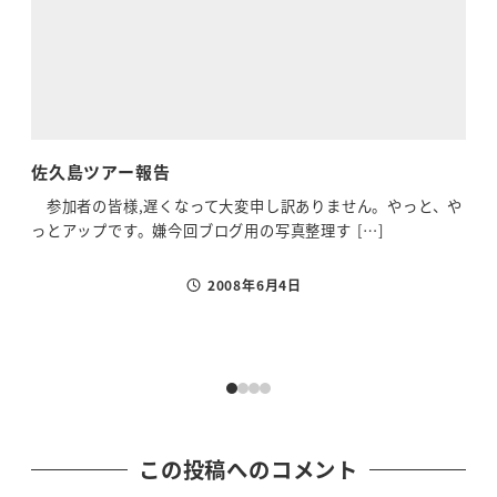
佐久島ツアー報告
最
参加者の皆様,遅くなって大変申し訳ありません。やっと、や
本日
っとアップです。嫌今回ブログ用の写真整理す […]
マイ
2008年6月4日
投稿日
この投稿へのコメント