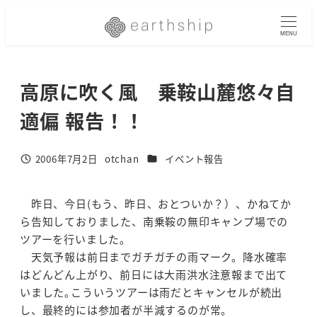
メ
イ
MENU
ン
コ
高原に吹く風 乗鞍山麓悠々自
ン
テ
適偏 報告！！
ン
ツ
へ
カテゴリー
2006年7月2日
otchan
イベント報告
投稿日
著
移
者
動
昨日、今日(もう、昨日、おとついか？）、かねてか
ら告知しておりました、南乗鞍の無印キャンプ場での
ツアーを行いました｡
天気予報は前日までガチガチの雨マーク。降水確率
はどんどん上がり、前日には大雨洪水注意報まで出て
いました｡こういうツアーは雨だとキャンセルが続出
し、最終的には参加者が半減するのが常｡