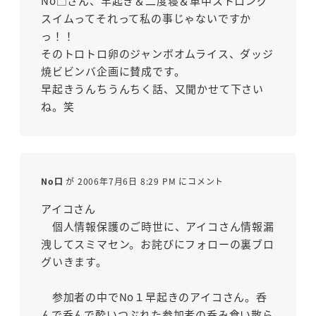
No□さん、早起き＆二度寝＆車中ストロング
スイムってそれって私の事じゃないですか
っ！！
そのトロトロ卵のジャンボオムライス、ダッジ
焼ビビンバ企画に賛成です。
早起きうんちうんちく話、又聞かせて下さい
ね。笑
No口
が 2006年7月6日 8:29 PM にコメント
アイコさん
個人情報保護のご時世に、アイコさん情報漏
洩してスミマセン。お詫びにフォローの裏ブロ
グいきます。
参加者の中でNo１早起きのアイコさん。呑
んで呑んで酔いつぶれた参加者の呑み食い散ら