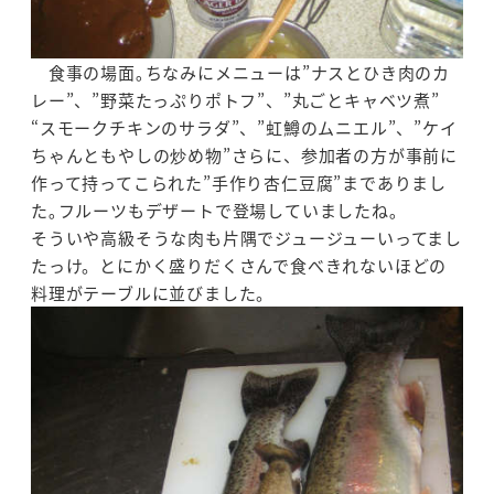
食事の場面｡ちなみにメニューは”ナスとひき肉のカ
レー”、”野菜たっぷりポトフ”、”丸ごとキャベツ煮”
“スモークチキンのサラダ”、”虹鱒のムニエル”、”ケイ
ちゃんともやしの炒め物”さらに、参加者の方が事前に
作って持ってこられた”手作り杏仁豆腐”までありまし
た｡フルーツもデザートで登場していましたね｡
そういや高級そうな肉も片隅でジュージューいってまし
たっけ。とにかく盛りだくさんで食べきれないほどの
料理がテーブルに並びました。