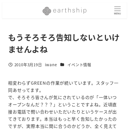
メ
イ
MENU
ン
コ
もうそろそろ告知しないといけ
ン
テ
ませんよね
ン
ツ
へ
カテゴリー
2010年3月19日
iwane
イベント情報
投稿日
著
移
者
動
相変わらずGREENの作業が続いています。スタッフ一
同あせってます。
で、そろそろ皆さんが気にされているのが「一体いつ
オープンなんだ？？？」ということですよね。近頃直
接お電話で問い合わせいただいたりというケースが出
てきております。本当はもっと早く告知したかったの
ですが、実際本当に間に合うのかどうか、全く見えて