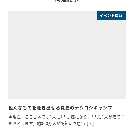
イベント情報
色んなものを吐き出せる真夏のテシコジキャンプ
お
す!
今現在、ここ日本では2人に1人が癌になり、3人に1人が癌で命
をおとします。約800万人が認知症を患い […]
先日
で大